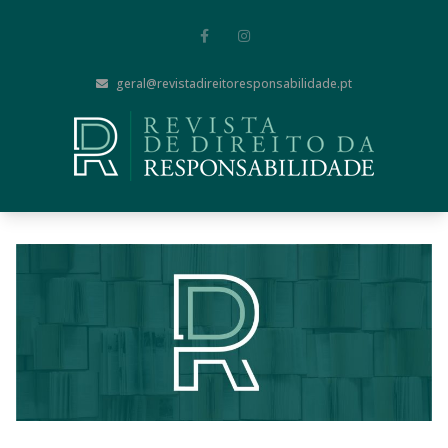
geral@revistadireitoresponsabilidade.pt