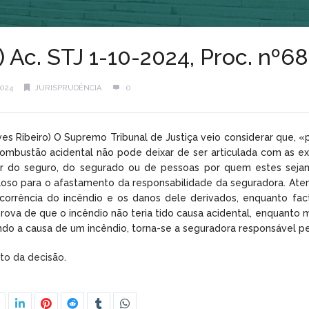
) Ac. STJ 1-10-2024, Proc. nº
024
JURISPRUDÊNCIA
0
lves Ribeiro) O Supremo Tribunal de Justiça veio considerar que, 
ombustão acidental não pode deixar de ser articulada com as ex
r do seguro, do segurado ou de pessoas por quem estes seja
so para o afastamento da responsabilidade da seguradora. Aten
corrência do incêndio e os danos dele derivados, enquanto factos
rova de que o incêndio não teria tido causa acidental, enquanto ma
ndo a causa de um incêndio, torna-se a seguradora responsável pe
xto da decisão.