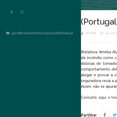
(Portugal
geral@revistadireitoresponsabilidade.pt
BY
RDR
31/10/2
(Relatora: Amélia A
de incêndio como c
dolosas do tomado
comportamento dolo
alegar e provar a o
seguradora recai a p
Assim, não se apura
Consulte, aqui, o te
Partilhe: