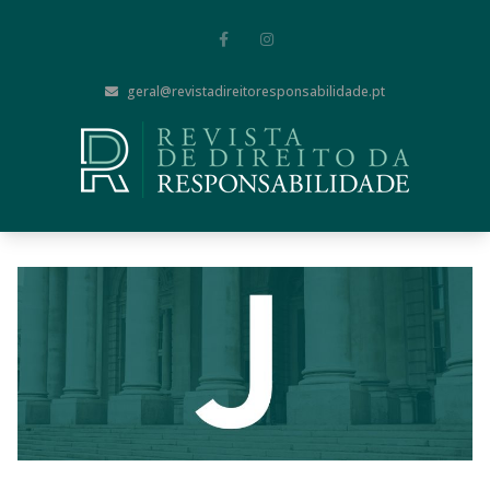
geral@revistadireitoresponsabilidade.pt