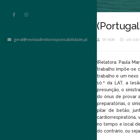
(Portugal
geral@revistadireitoresponsabilidade.pt
BY
RDR
08/06/
(Relatora: Paula Ma
trabalho impõe-se q
trabalho e um nexo 
10.º da LAT, a les
presunção, o sinist
do ónus de provar a
preparatórias, o si
pilar de betão, ju
cardiorrespiratória
no tempo e local de 
do contrário, ou sej