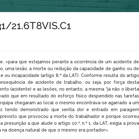
331/21.6T8VIS.C1
que, «para que estejamos perante a ocorrência de um acidente de
ico, uma lesão, a morte ou redução da capacidade de ganho ou de
e ou incapacidade (artigo 8.º da LAT). Conforme resulta do artigo
nsequência de acidente de trabalho, ou seja, por força desta
nto (acidente) e as lesões, no entanto, a mesma “já não o liberta
ovado que em resultado do esforço físico despendido nas tarefas
de equipa chegaram ao local o mesmo encontrava-se agarrado a um
penas tendo demonstrado que sentia dor e entrado em paragem
imprevisto que provocou a morte do trabalhador e porque ocorreu
 presunção a que alude o artigo 10.º, n.º 1, da LAT, exigia a prova
iva na doença natural de que o mesmo era portador».