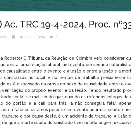
) Ac. TRC 19-4-2024, Proc. nº
2024
JURISPRUDÊNCIA
0
ria Roberto) O Tribunal da Relação de Coimbra veio considerar 
ue exista: uma relação laboral, um evento em sentido naturalíst
de causalidade entre o evento e a lesão e entre a lesão e a mort
ão constatada no local e no tempo de trabalho presume-se co
rado está dispensado da prova do nexo de causalidade entre o eve
 verificação do próprio evento” e da lesão. Tendo resultado pr
nistrado sentiu-se mal, sendo que, quando os referidos colegas 
nto do portão e a cair para trás, já não conseguia falar, a
, vindo a falecer, estamos perante um evento anormal, súbito e 
trabalho e por causa deste, é um acidente de trabalho. A ilisão da
a, de que a morte súbita do sinistrado tivesse tido origem exclus