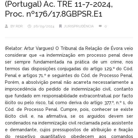
(Portugal) Ac. TRE 11-7-2024,
Proc. nº176/17.8GBPSR.E1
BY
RDR
26/09/2024
JURISPRUDÊNCIA
0
(Relator: Artur Vargues) O Tribunal da Relação de Évora veio
considerar que «a indemnização em processo penal deve
ser sempre fundamentada na prática de um crime, nos
termos das disposições conjugadas do artigo 129.º do Cód.
Penal e artigos 71.º e seguintes do Cód. de Processo Penal.
Porém, a absolvição penal não acarreta necessariamente a
improcedência do pedido de indemnização civil, contanto
que fundado em responsabilidade extracontratual por facto
ilícito ou pelo risco, tal como deriva do artigo 377.º, n.º 1, do
Cód. de Processo Penal. Cumpre, pois, conhecer se existe
ilícito civil e, na afirmativa, se os arguidos devem ser
condenados na indemnização civil reclamada pela assistente
e demandante, cujos pressupostos de atribuição e fixação
do respetivo quantitativo obedecem aos comandos