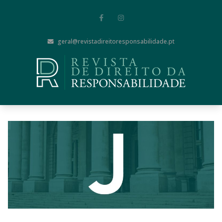
geral@revistadireitoresponsabilidade.pt