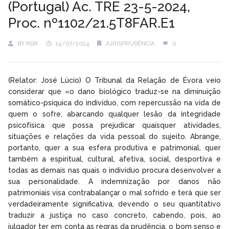
(Portugal) Ac. TRE 23-5-2024,
Proc. nº1102/21.5T8FAR.E1
BY
RDR
15/07/2024
JURISPRUDÊNCIA
0
(Relator: José Lúcio) O Tribunal da Relação de Évora veio
considerar que «o dano biológico traduz-se na diminuição
somático-psíquica do indivíduo, com repercussão na vida de
quem o sofre, abarcando qualquer lesão da integridade
psicofísica que possa prejudicar quaisquer atividades,
situações e relações da vida pessoal do sujeito. Abrange,
portanto, quer a sua esfera produtiva e patrimonial, quer
também a espiritual, cultural, afetiva, social, desportiva e
todas as demais nas quais o indivíduo procura desenvolver a
sua personalidade. A indemnização por danos não
patrimoniais visa contrabalançar o mal sofrido e terá que ser
verdadeiramente significativa, devendo o seu quantitativo
traduzir a justiça no caso concreto, cabendo, pois, ao
julgador ter em conta as regras da prudência, o bom senso e