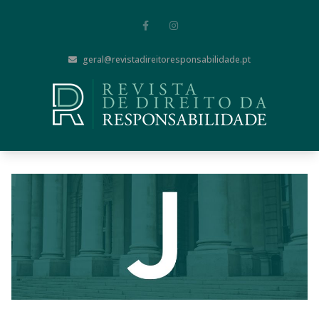
geral@revistadireitoresponsabilidade.pt