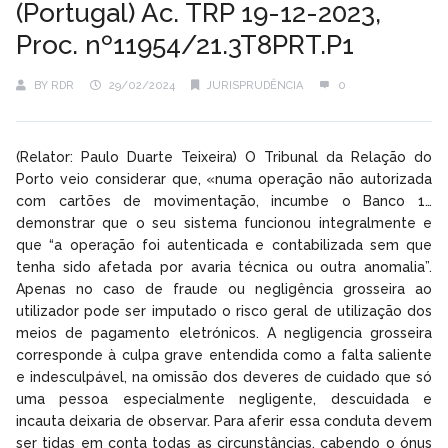
(Portugal) Ac. TRP 19-12-2023,
Proc. nº11954/21.3T8PRT.P1
BY
RDR
29/02/2024
JURISPRUDÊNCIA
0
(Relator: Paulo Duarte Teixeira) O Tribunal da Relação do
Porto veio considerar que, «numa operação não autorizada
com cartões de movimentação, incumbe o Banco 1…
demonstrar que o seu sistema funcionou integralmente e
que “a operação foi autenticada e contabilizada sem que
tenha sido afetada por avaria técnica ou outra anomalia”.
Apenas no caso de fraude ou negligência grosseira ao
utilizador pode ser imputado o risco geral de utilização dos
meios de pagamento eletrónicos. A negligencia grosseira
corresponde à culpa grave entendida como a falta saliente
e indesculpável, na omissão dos deveres de cuidado que só
uma pessoa especialmente negligente, descuidada e
incauta deixaria de observar. Para aferir essa conduta devem
ser tidas em conta todas as circunstâncias, cabendo o ónus