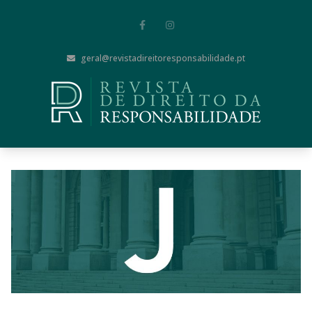
geral@revistadireitoresponsabilidade.pt