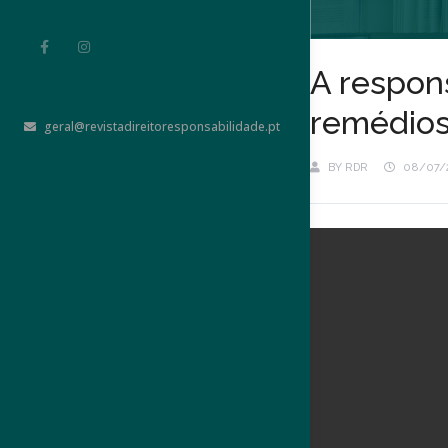
A respons
remédios
geral@revistadireitoresponsabilidade.pt
BY
RDR
08/07/