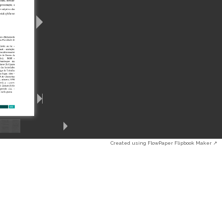
Created using FlowPaper Flipbook Maker ↗