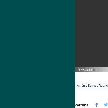
António Barroso Rodri
Partilhe: