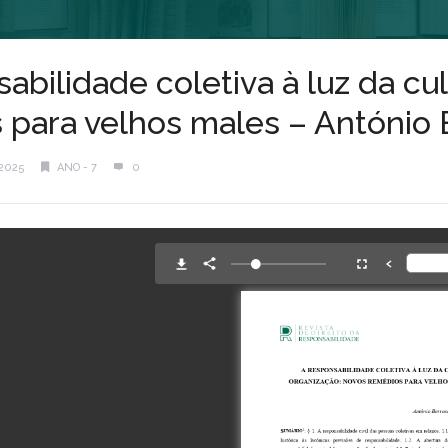
abilidade coletiva à luz da cu
 para velhos males – António 
2025
ANO - 7
0