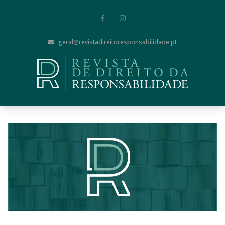
geral@revistadireitoresponsabilidade.pt