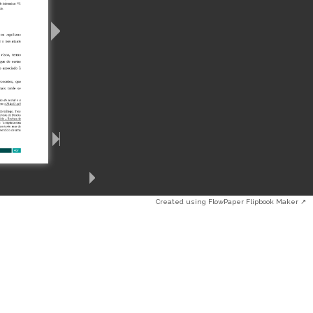
Created using FlowPaper Flipbook Maker ↗