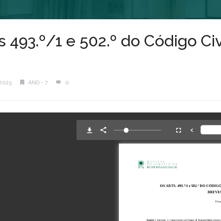
s 493.º/1 e 502.º do Código Ci
2025
ANO - 7
0