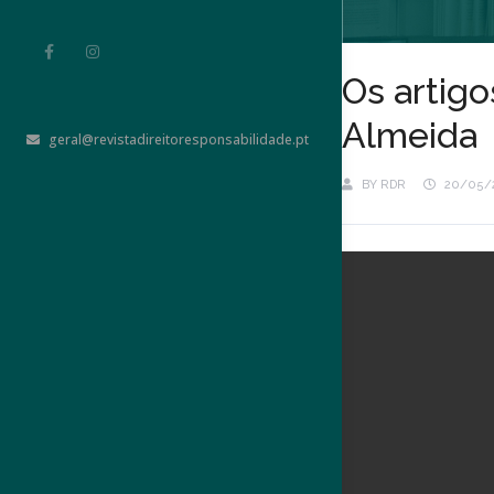
Os artigo
Almeida
geral@revistadireitoresponsabilidade.pt
BY
RDR
20/05/