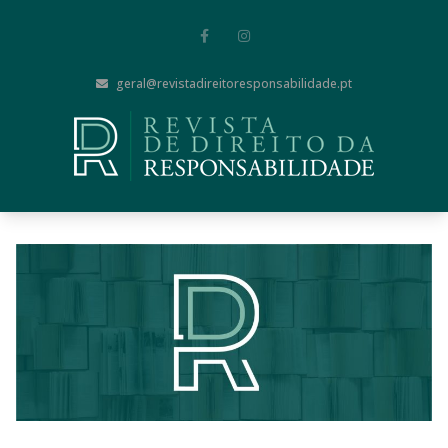
geral@revistadireitoresponsabilidade.pt