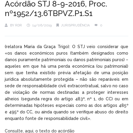
Acórdão STJ 8-9-2016, Proc.
nº1952/13.6TBPVZ.P1.S1
BY
RDR
14/06/2019
JURISPRUDÊNCIA
0
(relatora Maria da Graça Trigo): O STJ veio considerar que
«os danos económicos puros (também designados como
danos puramente patrimoniais ou danos patrimoniais puros) –
aqueles em que há uma perda económica (ou patrimonial)
sem que tenha existido prévia afetação de uma posição
jurídica absolutamente protegida – não são reparáveis em
sede de responsabilidade civil extracontratual, salvo no caso
de violação de normas destinadas a proteger interesses
alheios (segunda regra do artigo 483º, nº 1, do CC) ou em
determinadas hipóteses especiais como as dos artigos 485º
e 495º do CC, ou ainda quando se verifique abuso do direito
enquanto fonte de responsabilidade civil».
Consulte, aqui, o texto do acórdão