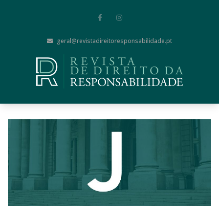
geral@revistadireitoresponsabilidade.pt