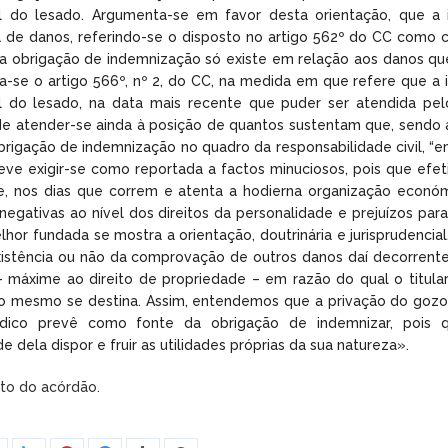
al do lesado. Argumenta-se em favor desta orientação, que a
a de danos, referindo-se o disposto no artigo 562º do CC como c
 obrigação de indemnização só existe em relação aos danos que 
na-se o artigo 566º, nº 2, do CC, na medida em que refere que 
al do lesado, na data mais recente que puder ser atendida pel
de atender-se ainda à posição de quantos sustentam que, sendo 
obrigação de indemnização no quadro da responsabilidade civil, “e
deve exigir-se como reportada a factos minuciosos, pois que efe
ue, nos dias que correm e atenta a hodierna organização económ
negativas ao nível dos direitos da personalidade e prejuízos par
hor fundada se mostra a orientação, doutrinária e jurisprudenci
istência ou não da comprovação de outros danos daí decorrent
 – máxime ao direito de propriedade – em razão do qual o titular
 o mesmo se destina. Assim, entendemos que a privação do gozo de
ídico prevê como fonte da obrigação de indemnizar, pois 
de dela dispor e fruir as utilidades próprias da sua natureza».
exto do acórdão.