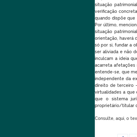
situação patrimoni
verificação concret
quando dispõe que a
Por último, mencio
situação patrimoni
orientação, haverá 
só por si, fundar a 
ser aliviada e não 
inculcam a ideia q
acarreta afetações 
entende-se, que mel
independente da ex
direito de terceiro
virtualidades a que
que o sistema jur
proprietário/titular 
Consulte, aqui, o t