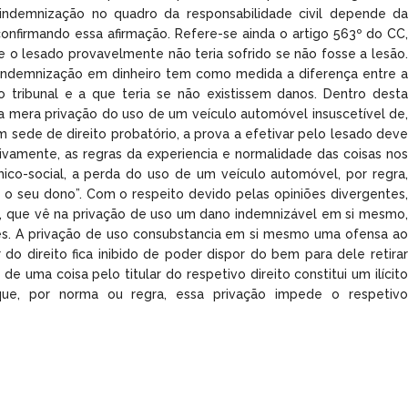
 indemnização no quadro da responsabilidade civil depende da
onfirmando essa afirmação. Refere-se ainda o artigo 563º do CC,
o lesado provavelmente não teria sofrido se não fosse a lesão.
a indemnização em dinheiro tem como medida a diferença entre a
o tribunal e a que teria se não existissem danos. Dentro desta
a mera privação do uso de um veículo automóvel insuscetível de,
m sede de direito probatório, a prova a efetivar pelo lesado deve
tivamente, as regras da experiencia e normalidade das coisas nos
ico-social, a perda do uso de um veículo automóvel, por regra,
a o seu dono”. Com o respeito devido pelas opiniões divergentes,
al, que vê na privação de uso um dano indemnizável em si mesmo,
es. A privação de uso consubstancia em si mesmo uma ofensa ao
 do direito fica inibido de poder dispor do bem para dele retirar
 uma coisa pelo titular do respetivo direito constitui um ilícito
que, por norma ou regra, essa privação impede o respetivo