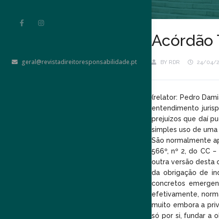
Acórdão 
geral@revistadireitoresponsabilidade.pt
BY
RDR
24/04/
(relator: Pedro Dam
entendimento juris
prejuízos que daí p
simples uso de uma v
São normalmente apon
566º, nº 2, do CC –
outra versão desta 
da obrigação de in
concretos emergent
efetivamente, norma
muito embora a priva
só por si, fundar a