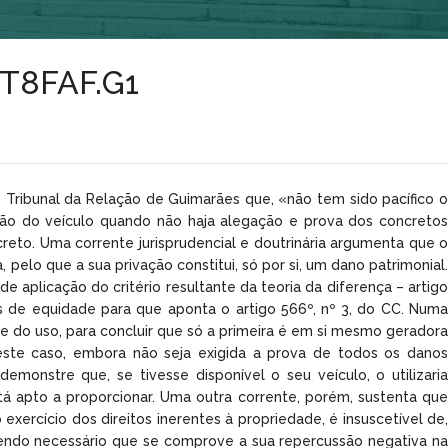
2T8FAF.G1
o Tribunal da Relação de Guimarães que, «não tem sido pacífico o
ação do veículo quando não haja alegação e prova dos concretos
to. Uma corrente jurisprudencial e doutrinária argumenta que o
pelo que a sua privação constitui, só por si, um dano patrimonial.
 aplicação do critério resultante da teoria da diferença – artigo
os de equidade para que aponta o artigo 566º, nº 3, do CC. Numa
de do uso, para concluir que só a primeira é em si mesmo geradora
Neste caso, embora não seja exigida a prova de todos os danos
monstre que, se tivesse disponível o seu veículo, o utilizaria
tá apto a proporcionar. Uma outra corrente, porém, sustenta que
 exercício dos direitos inerentes à propriedade, é insuscetível de,
 sendo necessário que se comprove a sua repercussão negativa na