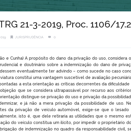
TRG 21-3-2019, Proc. 1106/17.
2019
JURISPRUDÊNCIA
0
ião e Cunha) A propósito do dano da privação do uso, considera 
prudencial e doutrinário sobre a indemnização do dano de priv
udessem eventualmente ter advindo – como sucede no caso concre
iatura constitui uma vantagem suscetível de avaliação pecuniária, 
tadas a esta orientação as críticas decorrentes da dificuldade de
 objeção que se considera ultrapassável por recurso aos critéri
orientação distingue-se privação do uso e privação da possibilida
demnizar, e já não a mera privação da possibilidade de uso. 
es da privação de veículo automóvel, exige-se que o lesado de
lmente, isto é, que dele retiraria as utilidades que o mesmo es
ção do veículo constitua um ilícito, por impedir o proprietário do
 obrigação de indemnização no quadro da responsabilidade civil,