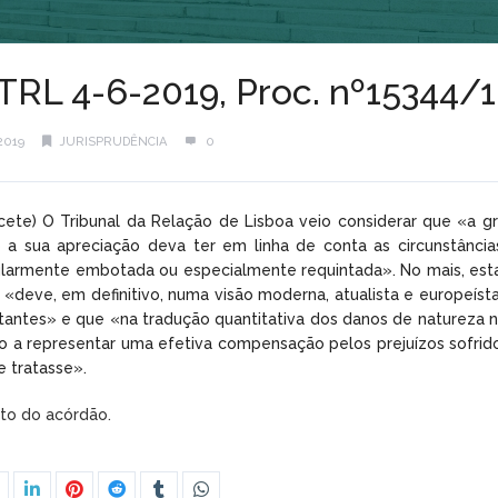
TRL 4-6-2019, Proc. nº15344/
2019
JURISPRUDÊNCIA
0
acete) O Tribunal da Relação de Lisboa veio considerar que «a 
o a sua apreciação deva ter em linha de conta as circunstânci
cularmente embotada ou especialmente requintada». No mais, esta
 «deve, em definitivo, numa visão moderna, atualista e europeísta
antes» e que «na tradução quantitativa dos danos de natureza n
do a representar uma efetiva compensação pelos prejuízos sofrid
e tratasse».
xto do acórdão.