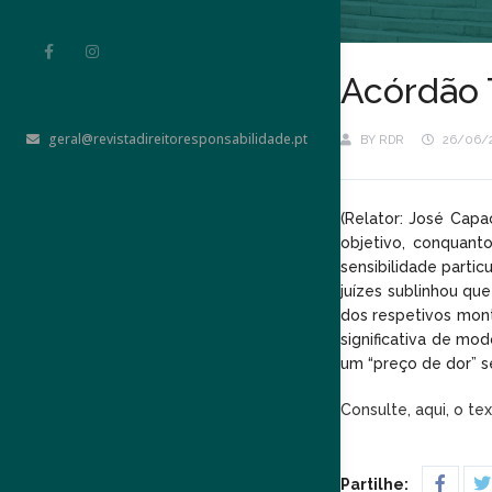
Acórdão 
geral@revistadireitoresponsabilidade.pt
BY
RDR
26/06/
(Relator: José Cap
objetivo, conquant
sensibilidade parti
juízes sublinhou que
dos respetivos mont
significativa de mo
um “preço de dor” s
Consulte, aqui, o te
Partilhe: