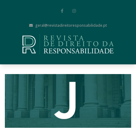
geral@revistadireitoresponsabilidade.pt