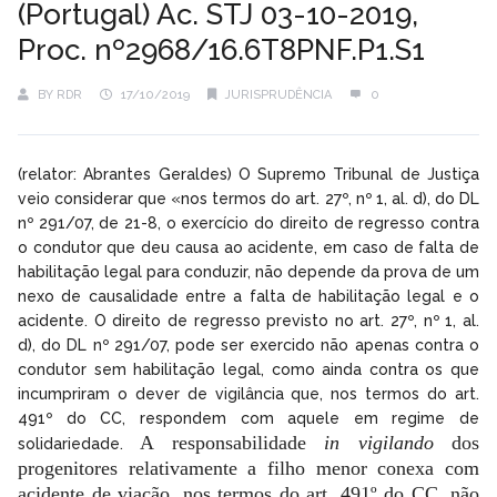
(Portugal) Ac. STJ 03-10-2019,
Proc. nº2968/16.6T8PNF.P1.S1
BY
RDR
17/10/2019
JURISPRUDÊNCIA
0
(relator: Abrantes Geraldes) O Supremo Tribunal de Justiça
veio considerar que «nos termos do art. 27º, nº 1, al. d), do DL
nº 291/07, de 21-8, o exercício do direito de regresso contra
o condutor que deu causa ao acidente, em caso de falta de
habilitação legal para conduzir, não depende da prova de um
nexo de causalidade entre a falta de habilitação legal e o
acidente. O direito de regresso previsto no art. 27º, nº 1, al.
d), do DL nº 291/07, pode ser exercido não apenas contra o
condutor sem habilitação legal, como ainda contra os que
incumpriram o dever de vigilância que, nos termos do art.
491º do CC, respondem com aquele em regime de
A responsabilidade
in vigilando
dos
solidariedade.
progenitores relativamente a filho menor conexa com
acidente de viação, nos termos do art. 491º do CC, não