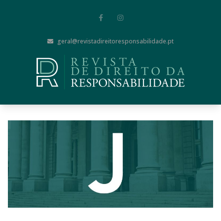
geral@revistadireitoresponsabilidade.pt