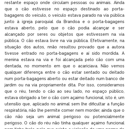
restante espaço onde circulam pessoas ou animais. Ainda
que o cão estivesse no espaço destinado ao porta-
bagagens do veículo, o veículo estava parado na via pública
junto à igreja paroquial da Brandoa e o porta-bagagens
estava aberto, pelo que o cão podia alcançar e ser
alcançado por seres ou objetos que estivessem na via
pública. O cão estava livre na via pública. Efetivamente, na
situação dos autos, nnão resultou provado que a autora
tivesse entrado no porta-bagagens e aí sido mordida. A
menina estava na via e foi alcançada pelo cão com uma
dentada, no momento em que o acariciava. Não vemos
qualquer diferença entre o cão estar sentado ou deitado
num porta-bagagens aberto ou estar deitado num banco de
jardim ou na via propriamente dita. Por isso, consideramos
que o réu, tendo o cão ao seu lado, no espaço público,
estava obrigado a ter o cão com açaimo funcional, isto é, um
utensílio que, aplicado no animal sem lhe dificultar a função
respiratória, não lhe permite comer nem morder, ainda que o
cão não seja um animal perigoso ou potencialmente
perigoso. O cão do réu não tinha qualquer açaimo funcional