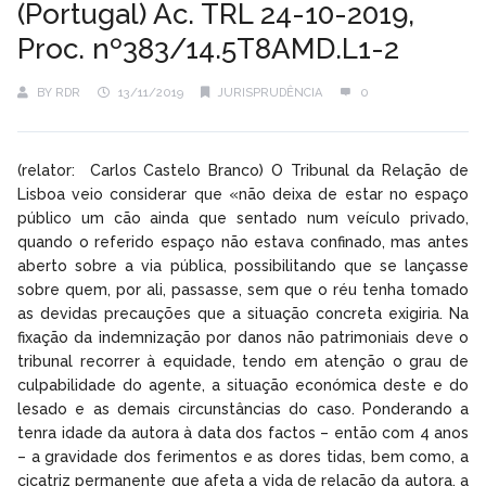
(Portugal) Ac. TRL 24-10-2019,
Proc. nº383/14.5T8AMD.L1-2
BY
RDR
13/11/2019
JURISPRUDÊNCIA
0
(relator: Carlos Castelo Branco) O Tribunal da Relação de
Lisboa veio considerar que «não deixa de estar no espaço
público um cão ainda que sentado num veículo privado,
quando o referido espaço não estava confinado, mas antes
aberto sobre a via pública, possibilitando que se lançasse
sobre quem, por ali, passasse, sem que o réu tenha tomado
as devidas precauções que a situação concreta exigiria. Na
fixação da indemnização por danos não patrimoniais deve o
tribunal recorrer à equidade, tendo em atenção o grau de
culpabilidade do agente, a situação económica deste e do
lesado e as demais circunstâncias do caso. Ponderando a
tenra idade da autora à data dos factos – então com 4 anos
– a gravidade dos ferimentos e as dores tidas, bem como, a
cicatriz permanente que afeta a vida de relação da autora, a