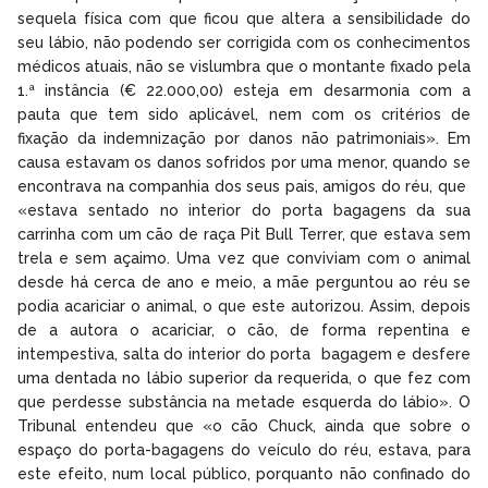
sequela física com que ficou que altera a sensibilidade do
seu lábio, não podendo ser corrigida com os conhecimentos
médicos atuais, não se vislumbra que o montante fixado pela
1.ª instância (€ 22.000,00) esteja em desarmonia com a
pauta que tem sido aplicável, nem com os critérios de
fixação da indemnização por danos não patrimoniais». Em
causa estavam os danos sofridos por uma menor, quando se
encontrava na companhia dos seus pais, amigos do réu, que
«estava sentado no interior do porta bagagens da sua
carrinha com um cão de raça Pit Bull Terrer, que estava sem
trela e sem açaimo. Uma vez que conviviam com o animal
desde há cerca de ano e meio, a mãe perguntou ao réu se
podia acariciar o animal, o que este autorizou. Assim, depois
de a autora o acariciar, o cão, de forma repentina e
intempestiva, salta do interior do porta bagagem e desfere
uma dentada no lábio superior da requerida, o que fez com
que perdesse substância na metade esquerda do lábio». O
Tribunal entendeu que «o cão Chuck, ainda que sobre o
espaço do porta-bagagens do veículo do réu, estava, para
este efeito, num local público, porquanto não confinado do