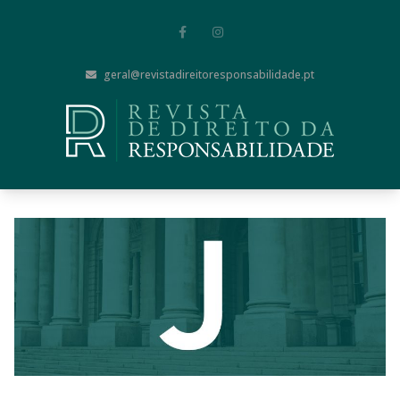
geral@revistadireitoresponsabilidade.pt