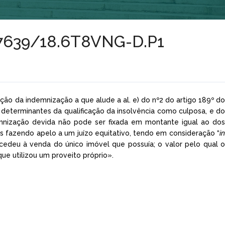
nº7639/18.6T8VNG-D.P1
ação da indemnização a que alude a al. e) do nº2 do artigo 189º do
s determinantes da qualificação da insolvência como culposa, e do
emnização devida não pode ser fixada em montante igual ao dos
 fazendo apelo a um juízo equitativo, tendo em consideração “
in
ocedeu à venda do único imóvel que possuía; o valor pelo qual o
e utilizou um proveito próprio».