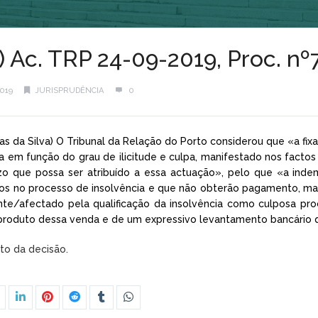
l) Ac. TRP 24-09-2019, Proc. 
019
JURISPRUDÊNCIA
0
ias da Silva) O Tribunal da Relação do Porto considerou que «a fix
ta em função do grau de ilicitude e culpa, manifestado nos facto
zo que possa ser atribuído a essa actuação», pelo que «a ind
os no processo de insolvência e que não obterão pagamento, mas
ente/afectado pela qualificação da insolvência como culposa pr
produto dessa venda e de um expressivo levantamento bancário qu
xto da decisão.