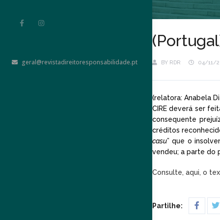
(Portuga
geral@revistadireitoresponsabilidade.pt
BY
RDR
04/11/2
(relatora: Anabela D
CIRE deverá ser fei
consequente prejuí
créditos reconhecid
casu
” que o insolv
vendeu; a parte do 
Consulte, aqui, o te
Partilhe: