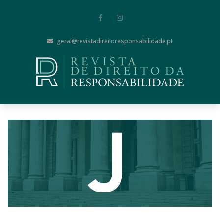
geral@revistadireitoresponsabilidade.pt