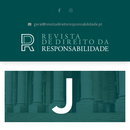
geral@revistadireitoresponsabilidade.pt