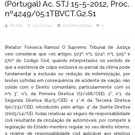
(Portugal) Ac. STJ 15-5-2012, Proc.
nº4249/05.1TBVCT.G2.S1
BY
RDR
19/10/2020
JURISPRUDÊNCIA
0
(Relator: Fonseca Ramos) O Supremo Tribunal de Justiça
veio considerar que «os artigos 503º, nº1, 504º, nº1, 505º e
570º do Código Civil, quando interpretados no sentido de
que a existência de culpa exclusiva ou parcial da vítima pode
fundamentar a exclusão ou redução da indemnização, por
lesões sofridas em consequência de acidente de viação, não
colide com o Direito comunitário, particularmente com os
nºs 3°, n°1, da Primeira Diretiva (72/166/CEE), 2°, n°1, da
Segunda Diretiva (84/5/CEE) e 1°-A da Terceira Diretiva
(90/232/CEE), introduzido pelo artigo 4° da Quinta Diretiva
(2005/14/CE), todas relativas ao seguro de responsabilidade
civil resultante da circulação de automóveis, por competir à
legislação do Estado-membro regular, no seu direito interno,
o regime de responsabilidade civil aplicável aos sinistros