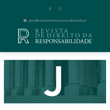
geral@revistadireitoresponsabilidade.pt