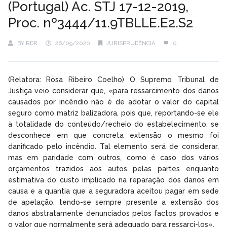
(Portugal) Ac. STJ 17-12-2019,
Proc. nº3444/11.9TBLLE.E2.S2
BY
RDR
26/09/2020
JURISPRUDÊNCIA
0
(Relatora: Rosa Ribeiro Coelho) O Supremo Tribunal de
Justiça veio considerar que, «para ressarcimento dos danos
causados por incêndio não é de adotar o valor do capital
seguro como matriz balizadora, pois que, reportando-se ele
à totalidade do conteúdo/recheio do estabelecimento, se
desconhece em que concreta extensão o mesmo foi
danificado pelo incêndio. Tal elemento será de considerar,
mas em paridade com outros, como é caso dos vários
orçamentos trazidos aos autos pelas partes enquanto
estimativa do custo implicado na reparação dos danos em
causa e a quantia que a seguradora aceitou pagar em sede
de apelação, tendo-se sempre presente a extensão dos
danos abstratamente denunciados pelos factos provados e
o valor que normalmente será adequado para ressarci-los».