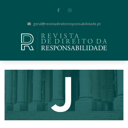
geral@revistadireitoresponsabilidade.pt