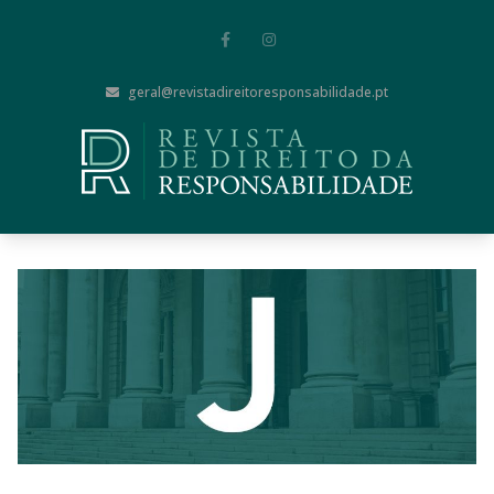
geral@revistadireitoresponsabilidade.pt