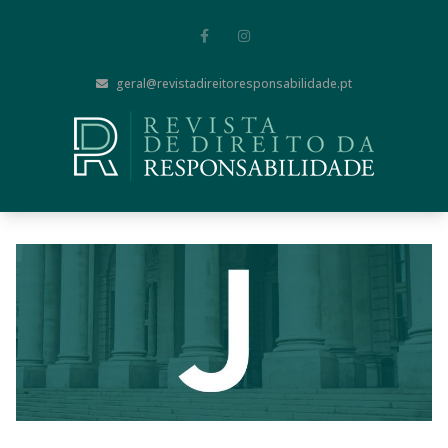
geral@revistadireitoresponsabilidade.pt