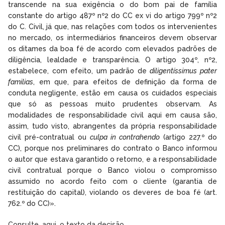
transcende na sua exigência o do bom pai de família
constante do artigo 487º nº2 do CC ex vi do artigo 799º nº2
do C. Civil, já que, nas relações com todos os intervenientes
no mercado, os intermediários financeiros devem observar
os ditames da boa fé de acordo com elevados padrões de
diligência, lealdade e transparência. O artigo 304º, nº2,
estabelece, com efeito, um padrão de
diligentíssimus pater
familias
, em que, para efeitos de definição da forma de
conduta negligente, estão em causa os cuidados especiais
que só as pessoas muito prudentes observam. As
modalidades de responsabilidade civil aqui em causa são,
assim, tudo visto, abrangentes da própria responsabilidade
civil pré-contratual ou
culpa in contrahendo
(artigo 227.º do
CC), porque nos preliminares do contrato o Banco informou
o autor que estava garantido o retorno, e a responsabilidade
civil contratual porque o Banco violou o compromisso
assumido no acordo feito com o cliente (garantia de
restituição do capital), violando os deveres de boa fé (art.
762.º do CC)».
Consulte, aqui, o texto da decisão.