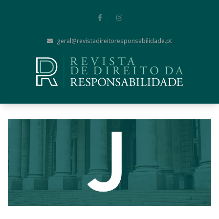
geral@revistadireitoresponsabilidade.pt