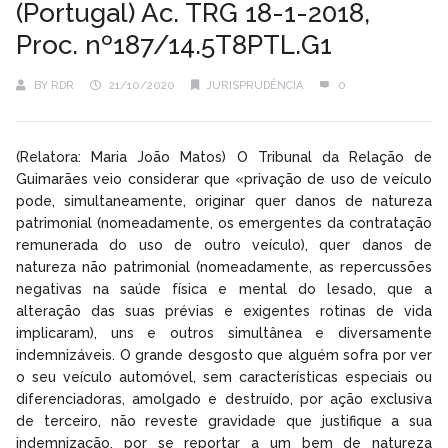
(Portugal) Ac. TRG 18-1-2018,
Proc. nº187/14.5T8PTL.G1
BY
RDR
21/10/2020
JURISPRUDÊNCIA
0
(Relatora: Maria João Matos) O Tribunal da Relação de
Guimarães veio considerar que «privação de uso de veículo
pode, simultaneamente, originar quer danos de natureza
patrimonial (nomeadamente, os emergentes da contratação
remunerada do uso de outro veículo), quer danos de
natureza não patrimonial (nomeadamente, as repercussões
negativas na saúde física e mental do lesado, que a
alteração das suas prévias e exigentes rotinas de vida
implicaram), uns e outros simultânea e diversamente
indemnizáveis. O grande desgosto que alguém sofra por ver
o seu veículo automóvel, sem características especiais ou
diferenciadoras, amolgado e destruído, por ação exclusiva
de terceiro, não reveste gravidade que justifique a sua
indemnização, por se reportar a um bem de natureza