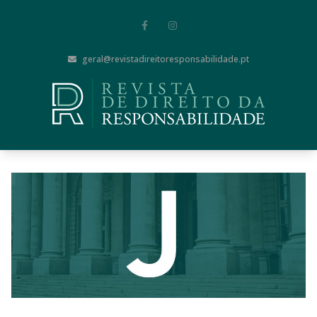
geral@revistadireitoresponsabilidade.pt