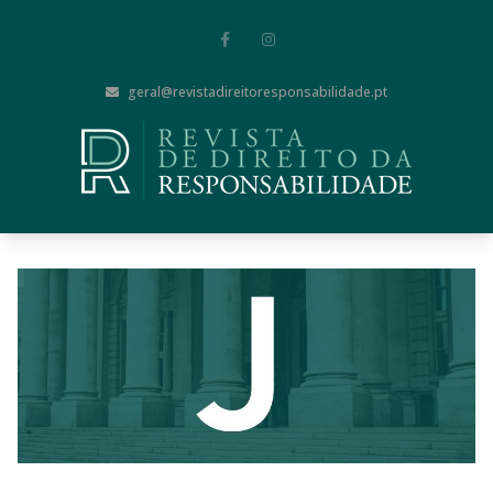
geral@revistadireitoresponsabilidade.pt