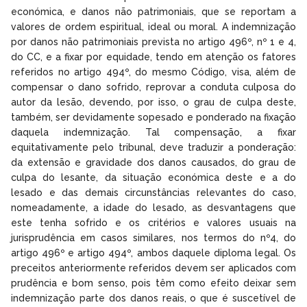
económica, e danos não patrimoniais, que se reportam a
valores de ordem espiritual, ideal ou moral. A indemnização
por danos não patrimoniais prevista no artigo 496º, nº 1 e 4,
do CC, e a fixar por equidade, tendo em atenção os fatores
referidos no artigo 494º, do mesmo Código, visa, além de
compensar o dano sofrido, reprovar a conduta culposa do
autor da lesão, devendo, por isso, o grau de culpa deste,
também, ser devidamente sopesado e ponderado na fixação
daquela indemnização. Tal compensação, a fixar
equitativamente pelo tribunal, deve traduzir a ponderação:
da extensão e gravidade dos danos causados, do grau de
culpa do lesante, da situação económica deste e a do
lesado e das demais circunstâncias relevantes do caso,
nomeadamente, a idade do lesado, as desvantagens que
este tenha sofrido e os critérios e valores usuais na
jurisprudência em casos similares, nos termos do nº4, do
artigo 496º e artigo 494º, ambos daquele diploma legal. Os
preceitos anteriormente referidos devem ser aplicados com
prudência e bom senso, pois têm como efeito deixar sem
indemnização parte dos danos reais, o que é suscetível de