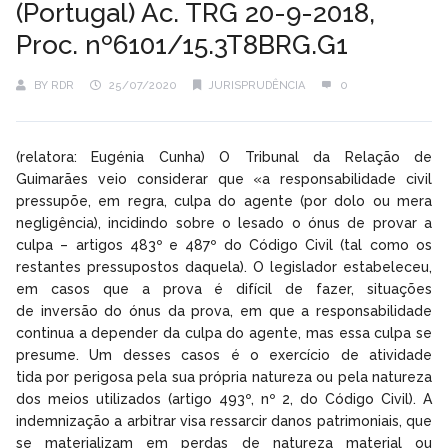
(Portugal) Ac. TRG 20-9-2018,
Proc. nº6101/15.3T8BRG.G1
BY
RDR
25/07/2020
JURISPRUDÊNCIA
0
(relatora: Eugénia Cunha) O Tribunal da Relação de
Guimarães veio considerar que «a responsabilidade civil
pressupõe, em regra, culpa do agente (por dolo ou mera
negligência), incidindo sobre o lesado o ónus de provar a
culpa – artigos 483º e 487º do Código Civil (tal como os
restantes pressupostos daquela). O legislador estabeleceu,
em casos que a prova é difícil de fazer, situações
de inversão do ónus da prova, em que a responsabilidade
continua a depender da culpa do agente, mas essa culpa se
presume. Um desses casos é o exercício de atividade
tida por perigosa pela sua própria natureza ou pela natureza
dos meios utilizados (artigo 493º, nº 2, do Código Civil). A
indemnização a arbitrar visa ressarcir danos patrimoniais, que
se materializam em perdas de natureza material ou