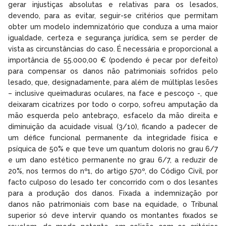
gerar injustiças absolutas e relativas para os lesados,
devendo, para as evitar, seguir-se critérios que permitam
obter um modelo indemnizatório que conduza a uma maior
igualdade, certeza e segurança jurídica, sem se perder de
vista as circunstâncias do caso. É necessária e proporcional a
importância de 55.000,00 € (podendo é pecar por defeito)
para compensar os danos não patrimoniais sofridos pelo
lesado, que, designadamente, para além de múltiplas lesões
– inclusive queimaduras oculares, na face e pescoço -, que
deixaram cicatrizes por todo o corpo, sofreu amputação da
mão esquerda pelo antebraço, esfacelo da mão direita e
diminuição da acuidade visual (3/10), ficando a padecer de
um défice funcional permanente da integridade física e
psíquica de 50% e que teve um quantum doloris no grau 6/7
e um dano estético permanente no grau 6/7, a reduzir de
20%, nos termos do nº1, do artigo 570º, do Código Civil, por
facto culposo do lesado ter concorrido com o dos lesantes
para a produção dos danos. Fixada a indemnização por
danos não patrimoniais com base na equidade, o Tribunal
superior só deve intervir quando os montantes fixados se