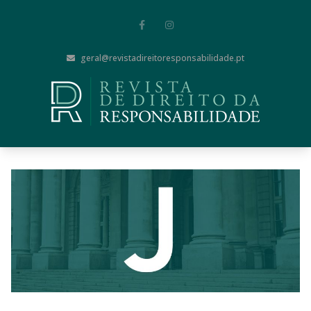
geral@revistadireitoresponsabilidade.pt