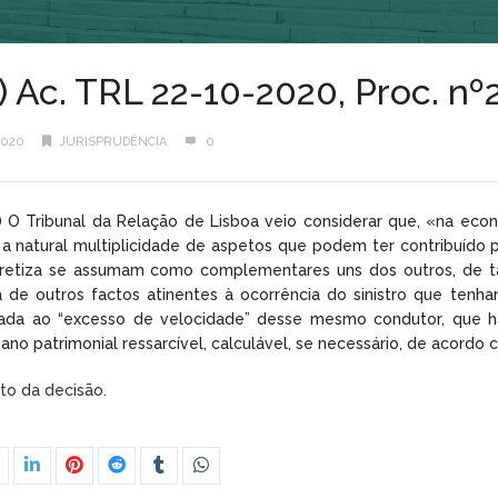
l) Ac. TRL 22-10-2020, Proc. n
2020
JURISPRUDÊNCIA
0
l) O Tribunal da Relação de Lisboa veio considerar que, «na ec
 a natural multiplicidade de aspetos que podem ter contribuído 
cretiza se assumam como complementares uns dos outros, de tal
 de outros factos atinentes à ocorrência do sinistro que tenha
nada ao “excesso de velocidade” desse mesmo condutor, que hav
 dano patrimonial ressarcível, calculável, se necessário, de acordo
xto da decisão.