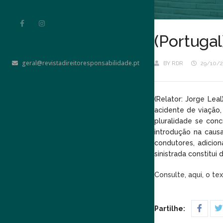
(Portuga
geral@revistadireitoresponsabilidade.pt
BY
RDR
29/10/
(Relator: Jorge Lea
acidente de viação,
pluralidade se con
introdução na causa
condutores, adicio
sinistrada constitui
Consulte, aqui, o te
Partilhe: