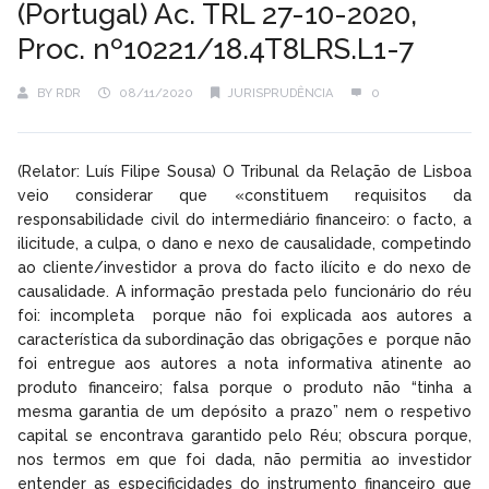
(Portugal) Ac. TRL 27-10-2020,
Proc. nº10221/18.4T8LRS.L1-7
BY
RDR
08/11/2020
JURISPRUDÊNCIA
0
(Relator: Luís Filipe Sousa) O Tribunal da Relação de Lisboa
veio considerar que «constituem requisitos da
responsabilidade civil do intermediário financeiro: o facto, a
ilicitude, a culpa, o dano e nexo de causalidade, competindo
ao cliente/investidor a prova do facto ilícito e do nexo de
causalidade. A informação prestada pelo funcionário do réu
foi: incompleta porque não foi explicada aos autores a
característica da subordinação das obrigações e porque não
foi entregue aos autores a nota informativa atinente ao
produto financeiro; falsa porque o produto não “tinha a
mesma garantia de um depósito a prazo” nem o respetivo
capital se encontrava garantido pelo Réu; obscura porque,
nos termos em que foi dada, não permitia ao investidor
entender as especificidades do instrumento financeiro que