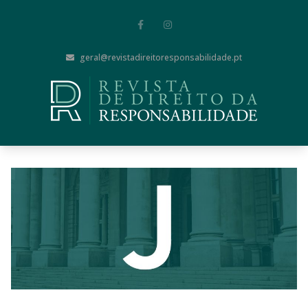
geral@revistadireitoresponsabilidade.pt