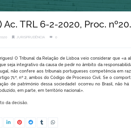
l) Ac. TRL 6-2-2020, Proc. nº2
2020
JURISPRUDÊNCIA
0
rigues) O Tribunal da Relação de Lisboa veio considerar que «a al
o, que seja integrativo da causa de pedir no âmbito da responsabil
ugal, não confere aos tribunais portugueses competência em razão
rtigo 71º, nº 2, ambos do Código de Processo Civil. Se o compor
idação de património dessa sociedade) ocorreu no Brasil, não h
duzido, em parte, em território nacional».
xto da decisão.