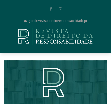
geral@revistadireitoresponsabilidade.pt