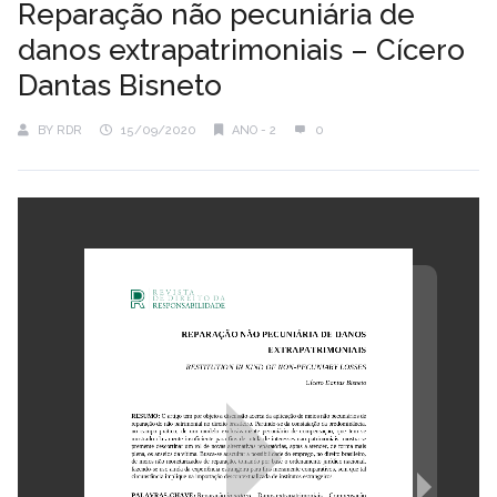
Reparação não pecuniária de
danos extrapatrimoniais – Cícero
Dantas Bisneto
BY
RDR
15/09/2020
ANO - 2
0