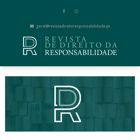
geral@revistadireitoresponsabilidade.pt