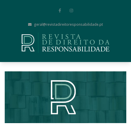
geral@revistadireitoresponsabilidade.pt