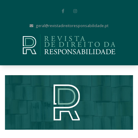
geral@revistadireitoresponsabilidade.pt