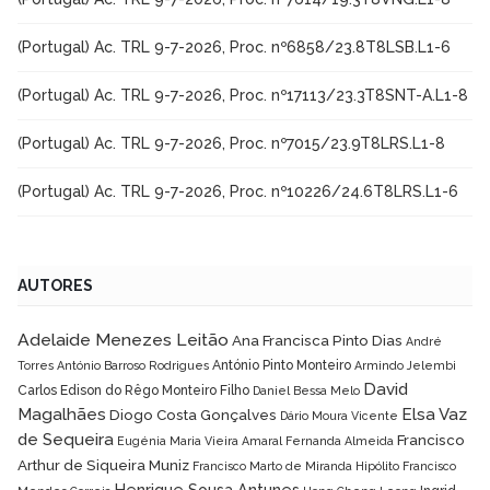
(Portugal) Ac. TRL 9-7-2026, Proc. nº6858/23.8T8LSB.L1-6
(Portugal) Ac. TRL 9-7-2026, Proc. nº17113/23.3T8SNT-A.L1-8
(Portugal) Ac. TRL 9-7-2026, Proc. nº7015/23.9T8LRS.L1-8
(Portugal) Ac. TRL 9-7-2026, Proc. nº10226/24.6T8LRS.L1-6
AUTORES
Adelaide Menezes Leitão
Ana Francisca Pinto Dias
André
António Pinto Monteiro
Torres
António Barroso Rodrigues
Armindo Jelembi
David
Carlos Edison do Rêgo Monteiro Filho
Daniel Bessa Melo
Magalhães
Elsa Vaz
Diogo Costa Gonçalves
Dário Moura Vicente
de Sequeira
Francisco
Eugénia Maria Vieira Amaral
Fernanda Almeida
Arthur de Siqueira Muniz
Francisco Marto de Miranda Hipólito
Francisco
Henrique Sousa Antunes