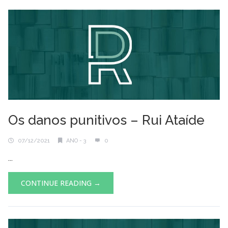
Os danos punitivos – Rui Ataíde
07/12/2021
ANO - 3
0
...
CONTINUE READING →