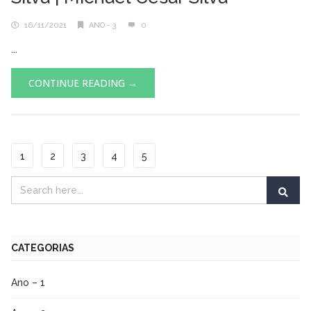
16/11/2021
ANO - 3
0
...
CONTINUE READING →
1
2
3
4
5
CATEGORIAS
Ano – 1