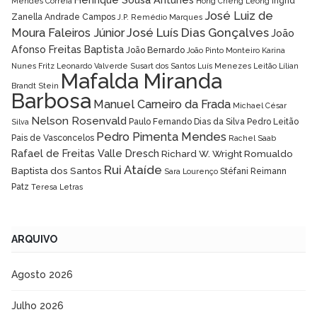
Ingrid
Mendes Correia
Hong Cheng Leong
José Luiz de
Zanella Andrade Campos
J.P. Remédio Marques
José Luís Dias Gonçalves
Moura Faleiros Júnior
João
Afonso Freitas Baptista
João Bernardo
João Pinto Monteiro
Karina
Nunes Fritz
Leonardo Valverde Susart dos Santos
Luís Menezes Leitão
Lílian
Mafalda Miranda
Brandt Stein
Barbosa
Manuel Carneiro da Frada
Michael César
Nelson Rosenvald
Paulo Fernando Dias da Silva
Pedro Leitão
Silva
Pedro Pimenta Mendes
Pais de Vasconcelos
Rachel Saab
Rafael de Freitas Valle Dresch
Richard W. Wright
Romualdo
Rui Ataíde
Baptista dos Santos
Stéfani Reimann
Sara Lourenço
Patz
Teresa Letras
ARQUIVO
Agosto 2026
Julho 2026