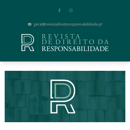
geral@revistadireitoresponsabilidade.pt