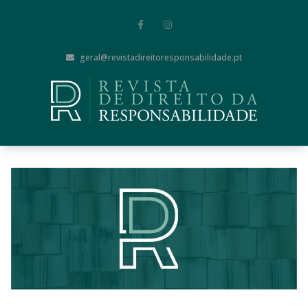
geral@revistadireitoresponsabilidade.pt