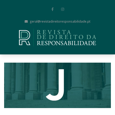
geral@revistadireitoresponsabilidade.pt