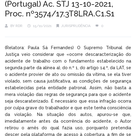
(Portugal) Ac. STJ 13-10-2021,
Proc. nº3574/17.3T8LRA.C1.S1
BY
RDR
15/11/2021
JURISPRUDÊNCIA
0
(Relatora: Paula Sá Fernandes) O Supremo Tribunal de
Justiça veio considerar que «ocorre descaracterização do
acidente de trabalho com o fundamento estabelecido na
segunda parte da alínea a), do n.º 1, do artigo 14.º, da LAT, se
o acidente provier de ato ou omissão da vítima, se ela tiver
violado, sem causa justificativa, as condições de segurança
estabelecidas pela entidade patronal. Assim, não basta a
mera violação das regras de segurança para que o acidente
seja descaraterizado. É necessário que essa infração ocorra
por culpa grave do trabalhador e que este tenha consciência
da violação. Na situação dos autos, apurou-se que,
imediatamente antes da ocorrência do acidente, o Autor
retirou o arnês do qual fazia uso, porquanto pretendia
descer pela plataforma de acesso à cobertura, a fim de se