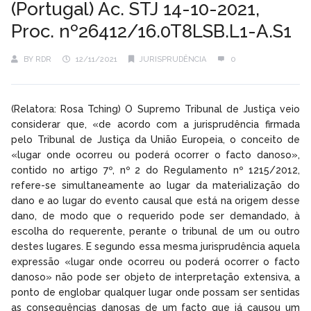
(Portugal) Ac. STJ 14-10-2021,
Proc. nº26412/16.0T8LSB.L1-A.S1
BY
RDR
12/11/2021
JURISPRUDÊNCIA
0
(Relatora: Rosa Tching) O Supremo Tribunal de Justiça veio
considerar que, «de acordo com a jurisprudência firmada
pelo Tribunal de Justiça da União Europeia, o conceito de
«lugar onde ocorreu ou poderá ocorrer o facto danoso»,
contido no artigo 7º, nº 2 do Regulamento nº 1215/2012,
refere-se simultaneamente ao lugar da materialização do
dano e ao lugar do evento causal que está na origem desse
dano, de modo que o requerido pode ser demandado, à
escolha do requerente, perante o tribunal de um ou outro
destes lugares. E segundo essa mesma jurisprudência aquela
expressão «lugar onde ocorreu ou poderá ocorrer o facto
danoso» não pode ser objeto de interpretação extensiva, a
ponto de englobar qualquer lugar onde possam ser sentidas
as consequências danosas de um facto que já causou um