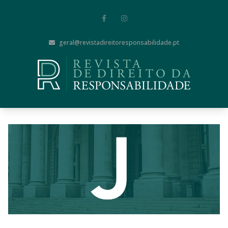
geral@revistadireitoresponsabilidade.pt