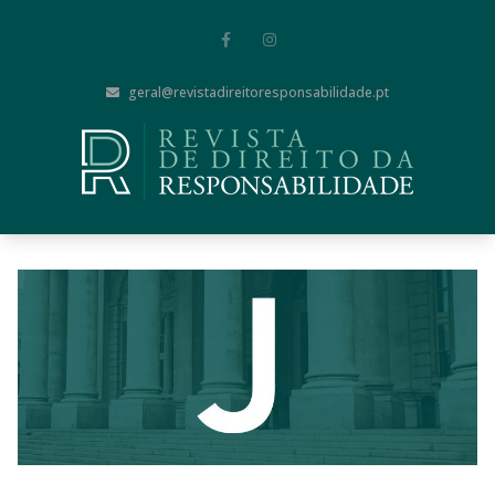
geral@revistadireitoresponsabilidade.pt