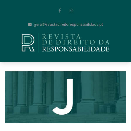
geral@revistadireitoresponsabilidade.pt