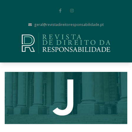
geral@revistadireitoresponsabilidade.pt