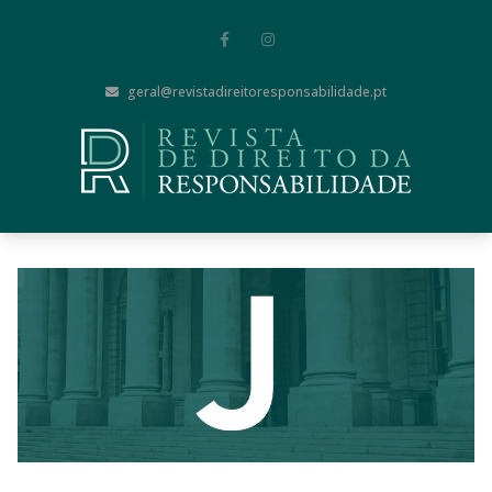
geral@revistadireitoresponsabilidade.pt