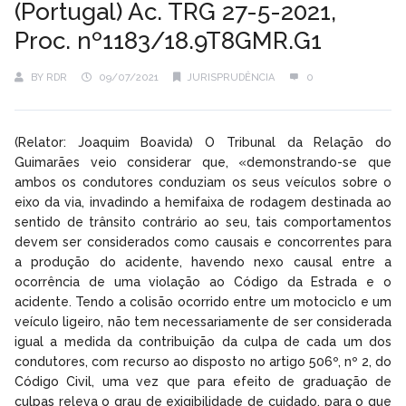
(Portugal) Ac. TRG 27-5-2021,
Proc. nº1183/18.9T8GMR.G1
BY
RDR
09/07/2021
JURISPRUDÊNCIA
0
(Relator: Joaquim Boavida) O Tribunal da Relação do
Guimarães veio considerar que, «demonstrando-se que
ambos os condutores conduziam os seus veículos sobre o
eixo da via, invadindo a hemifaixa de rodagem destinada ao
sentido de trânsito contrário ao seu, tais comportamentos
devem ser considerados como causais e concorrentes para
a produção do acidente, havendo nexo causal entre a
ocorrência de uma violação ao Código da Estrada e o
acidente. Tendo a colisão ocorrido entre um motociclo e um
veículo ligeiro, não tem necessariamente de ser considerada
igual a medida da contribuição da culpa de cada um dos
condutores, com recurso ao disposto no artigo 506º, nº 2, do
Código Civil, uma vez que para efeito de graduação de
culpas releva o grau de exigibilidade de cuidado, para o que