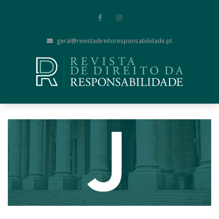
geral@revistadireitoresponsabilidade.pt