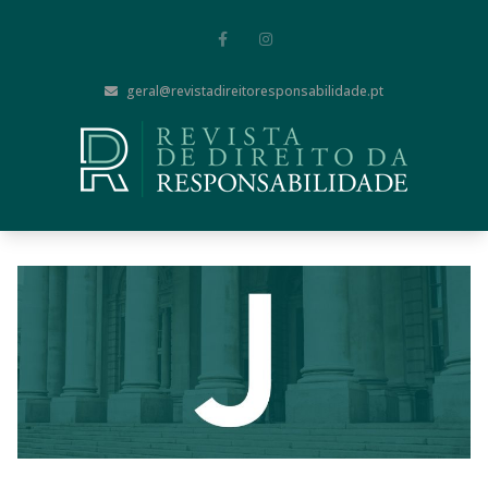
geral@revistadireitoresponsabilidade.pt