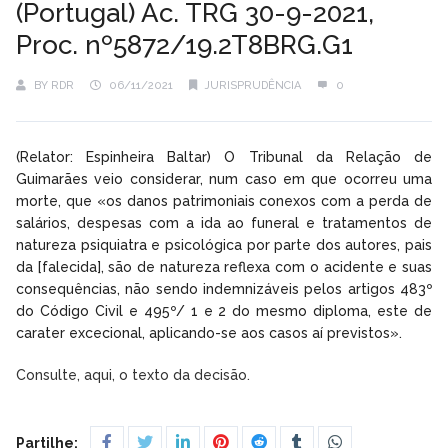
(Portugal) Ac. TRG 30-9-2021,
Proc. nº5872/19.2T8BRG.G1
BY
RDR
06/11/2021
JURISPRUDÊNCIA
0
(Relator: Espinheira Baltar) O Tribunal da Relação de
Guimarães veio considerar, num caso em que ocorreu uma
morte, que «os danos patrimoniais conexos com a perda de
salários, despesas com a ida ao funeral e tratamentos de
natureza psiquiatra e psicológica por parte dos autores, pais
da [falecida], são de natureza reflexa com o acidente e suas
consequências, não sendo indemnizáveis pelos artigos 483º
do Código Civil e 495º/ 1 e 2 do mesmo diploma, este de
carater excecional, aplicando-se aos casos aí previstos».
Consulte, aqui, o texto da decisão.
Partilhe: