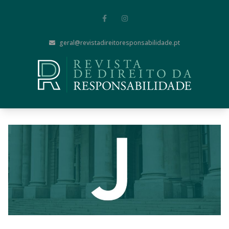
geral@revistadireitoresponsabilidade.pt