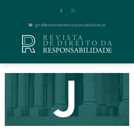
geral@revistadireitoresponsabilidade.pt