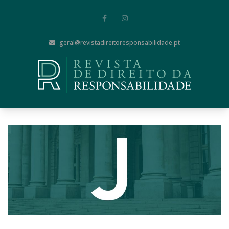
geral@revistadireitoresponsabilidade.pt