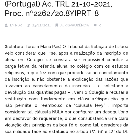
(Portugal) Ac. TRL 21-10-2021,
Proc. nº2262/20.8YIPRT-8
BY
RDR
23/12/2021
JURISPRUDÊNCIA
0
(Relatora: Teresa Maria Pais) O Tribunal da Relação de Lisboa
veio considerar que, «se, após a realização da inscrição de
aluna em Colégio, se constata ser impossível conciliar a
carga letiva da referida aluna no colégio com os estudos
religiosos, o que fez com que procedesse ao cancelamento
da inscrição e, não obstante a explicação das razões que
levavam ao cancelamento da inscrição – e solicitado a
devolução das quantias pagas – , vem o Colégio a recusar a
restituição com fundamento em cláusula/disposição que
não permite o reembolso da “cláusula levy” , importa
considerar tal cláusula NULA por configurar um desequilíbrio
em desfavor do requerente, o que consubstancia uma clara
violação dos princípios da boa fé e, como tal, geradores da
sua nulidade face ao estatuído no artigo 15°, 16° e 12° do DL