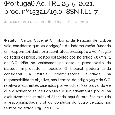
(Portugal) Ac. TRL 25-5-2021,
proc. nº15321/19.0T8SNT.L1-7
BY
RDR
14/07/2021
JURISPRUDÊNCIA
0
(Relator: Carlos Oliveira) O Tribunal da Relação de Lisboa
veio considerar que «a obrigação de indemnização fundada
em responsabilidade extracontratual pressupõe a verificação
de todos os pressupostos estabelecidos no artigo 483.º n.º 1
do C.C.. Não se verificando no caso o pressuposto da
ilicitude, improcede o pedido. O tribunal poderá ainda
considerar a tutela indemnizatória fundada na
responsabilidade objetiva, nos termos do artigo 503.º do C.C.
relativa a acidentes causados por veículos. Mas provando-se
que o acidente se deu objetiva e subjetivamente por culpa
exclusivamente imputável à lesada, aqui Autora, fica excluída
a responsabilidade civil do condutor do outro veículo, nos
termos do artigo 505.º do C.C.».