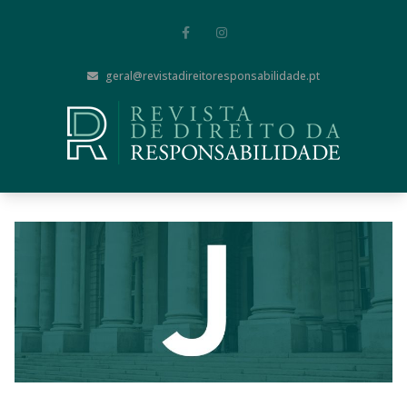
geral@revistadireitoresponsabilidade.pt