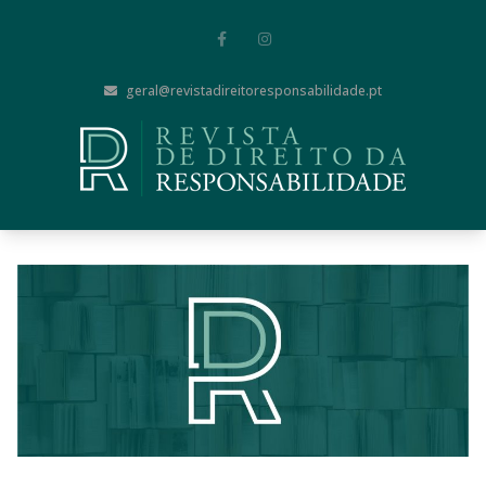
geral@revistadireitoresponsabilidade.pt